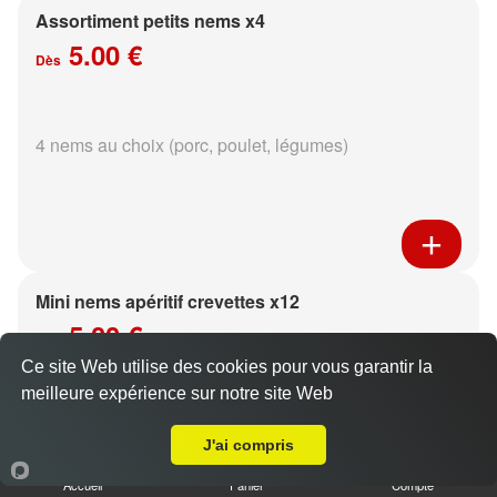
Assortiment petits nems x4
5.00 €
Dès
4 nems au choix (porc, poulet, légumes)
Mini nems apéritif crevettes x12
5.00 €
Dès
Ce site Web utilise des cookies pour vous garantir la
meilleure expérience sur notre site Web
Livraison sur Bezannes
sauce aux choix
J'ai compris
Accueil
Panier
Compte