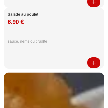
Salade au poulet
6.90 €
sauce, nems ou crudité