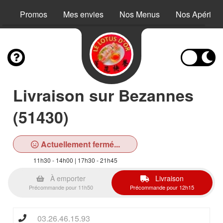
Promos
Mes envies
Nos Menus
Nos Apéritifs
Livraison sur Bezannes
(51430)
Actuellement fermé...
11h30 - 14h00 | 17h30 - 21h45
À emporter
Livraison
Précommande pour 11h50
Précommande pour 12h15
03.26.46.15.93