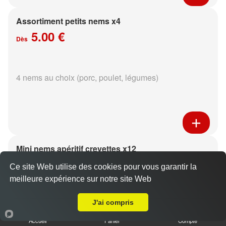
Assortiment petits nems x4
5.00 €
Dès
4 nems au choix (porc, poulet, légumes)
Mini nems apéritif crevettes x12
5.00 €
Dès
Ce site Web utilise des cookies pour vous garantir la
meilleure expérience sur notre site Web
Livraison sur Reims Epinettes
J'ai compris
sauce aux choix
Accueil
Panier
Compte