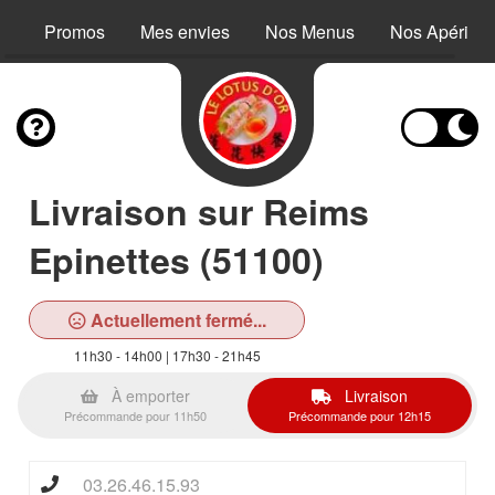
Promos
Mes envies
Nos Menus
Nos Apéritifs
Livraison sur Reims
Epinettes (51100)
Actuellement fermé...
11h30 - 14h00 | 17h30 - 21h45
À emporter
Livraison
Précommande pour 11h50
Précommande pour 12h15
03.26.46.15.93