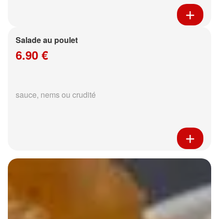
Salade au poulet
6.90 €
sauce, nems ou crudité