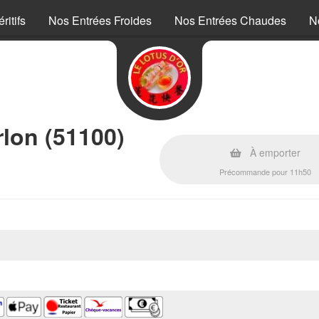
ritifs
Nos Entrées Froides
Nos Entrées Chaudes
N
rlon (51100)
À emporter
Précommande pour 11h50