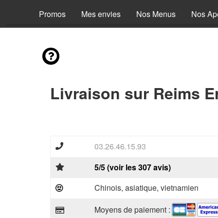
Promos
Mes envies
Nos Menus
Nos Apé
Livraison sur Reims E
03.26.46.15.93
5/5 (voir les 307 avis)
Chinois, asiatique, vietnamien
Moyens de paiement :