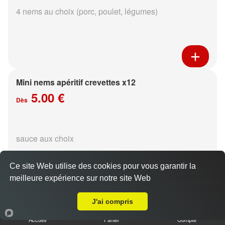
4 nems au choix (porc, poulet, légumes)
Mini nems apéritif crevettes x12
5.00 €
Dès
sauce aux choix
Ce site Web utilise des cookies pour vous garantir la
meilleure expérience sur notre site Web
A Emporter sur Reims Laon
J'ai compris
Pinces de crabe au poisson x4
Accueil
Panier
Compte
4.50 €