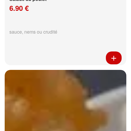
6.90 €
sauce, nems ou crudité