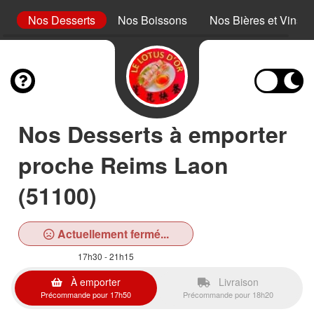
es
Nos Desserts
Nos Boissons
Nos Bières et Vins
Nos Desserts à emporter
proche Reims Laon
(51100)
Actuellement fermé...
17h30 - 21h15
À emporter
Livraison
Précommande pour 17h50
Précommande pour 18h20