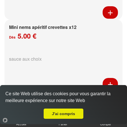
Mini nems apéritif crevettes x12
5.00 €
Dès
sauce aux choix
Ce site Web utilise des cookies pour vous garantir la
Pinces de crabe au poisson x4
meilleure expérience sur notre site Web
Livraison sur Reims Laon
4.50 €
J'ai compris
Accueil
Panier
Compte