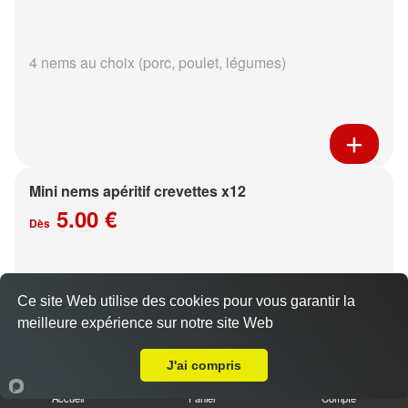
4 nems au choix (porc, poulet, légumes)
Mini nems apéritif crevettes x12
5.00 €
Dès
sauce aux choix
Ce site Web utilise des cookies pour vous garantir la
meilleure expérience sur notre site Web
A Emporter sur Reims Courlancy
J'ai compris
Accueil
Panier
Compte