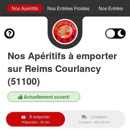
s
Nos Apéritifs
Nos Entrées Froides
Nos Entrées C
Nos Apéritifs à emporter
sur Reims Courlancy
(51100)
Actuellement ouvert!
À emporter
Livraison
Préparation : 20 min
Livraison : 45 à 60 mn