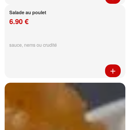
Salade au poulet
6.90 €
sauce, nems ou crudité