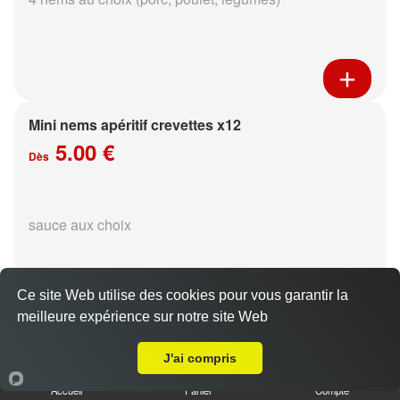
Mini nems apéritif crevettes x12
5.00 €
Dès
sauce aux choix
Ce site Web utilise des cookies pour vous garantir la
meilleure expérience sur notre site Web
Livraison sur Reims Courlancy
Pinces de crabe au poisson x4
J'ai compris
4.50 €
Accueil
Panier
Compte