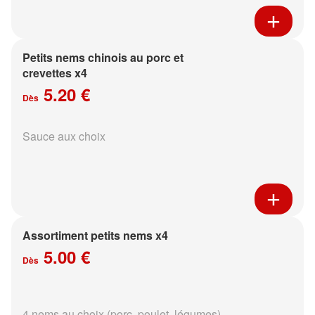
Petits nems chinois au porc et
crevettes x4
5.20 €
Dès
Sauce aux choix
Assortiment petits nems x4
5.00 €
Dès
4 nems au choix (porc, poulet, légumes)