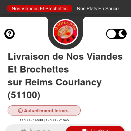
ur
Nos Viandes Et Brochettes
Nos Plats En Sauce
N
Livraison de Nos Viandes
Et Brochettes
sur Reims Courlancy
(51100)
Actuellement fermé...
11h30 - 14h00 | 17h30 - 21h45
À emporter
Livraison