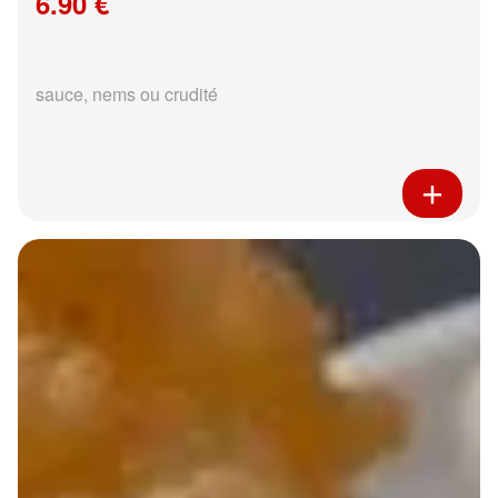
6.90 €
sauce, nems ou crudité