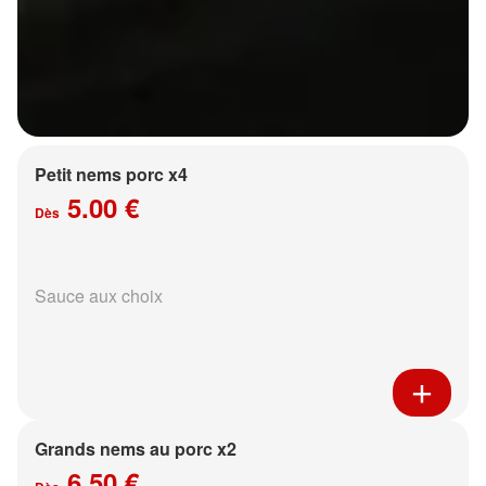
Petit nems porc x4
5.00 €
Dès
Sauce aux choix
Grands nems au porc x2
6.50 €