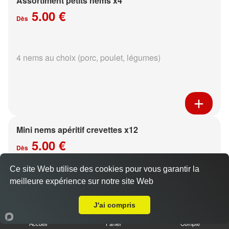
Assortiment petits nems x4
5.00 €
Dès
4 nems au choix (porc, poulet, légumes)
Mini nems apéritif crevettes x12
5.00 €
Dès
Ce site Web utilise des cookies pour vous garantir la
meilleure expérience sur notre site Web
sauce aux choix
A Emporter sur Reims Courlancy
J'ai compris
Accueil
Panier
Compte