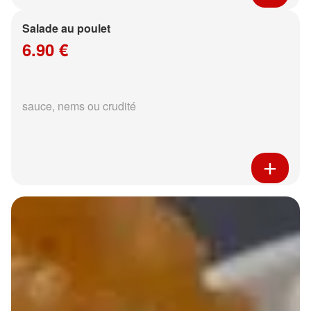
Salade au poulet
6.90 €
sauce, nems ou crudité