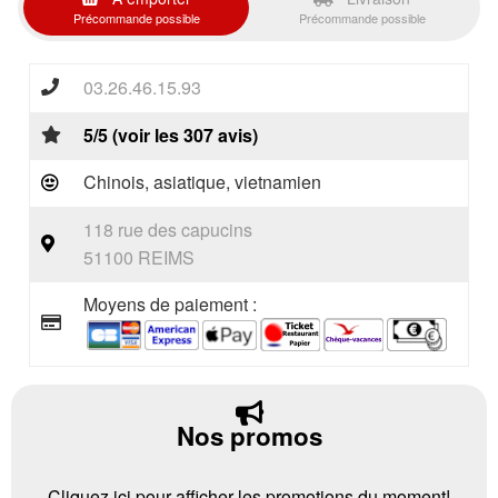
Précommande possible
Précommande possible
03.26.46.15.93
5/5 (voir les 307 avis)
Chinois, asiatique, vietnamien
118 rue des capucins
51100 REIMS
Moyens de paiement :
Nos promos
Cliquez ici pour afficher les promotions du moment!