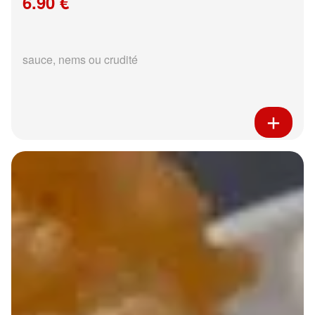
6.90 €
sauce, nems ou crudité