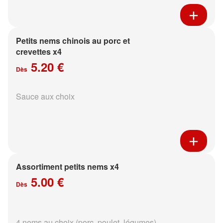
Petits nems chinois au porc et
crevettes x4
5.20 €
Dès
Sauce aux choix
Assortiment petits nems x4
5.00 €
Dès
4 nems au choix (porc, poulet, légumes)