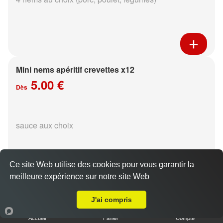
Mini nems apéritif crevettes x12
5.00 €
Dès
sauce aux choix
Ce site Web utilise des cookies pour vous garantir la
meilleure expérience sur notre site Web
Livraison sur Reims Courlancy
Pinces de crabe au poisson x4
J'ai compris
4.50 €
Accueil
Panier
Compte