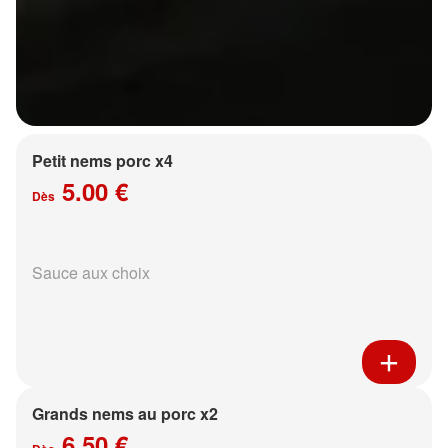
Petit nems porc x4
5.00 €
Dès
Sauce aux choix
Grands nems au porc x2
6.50 €